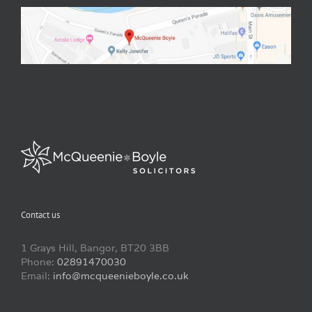
Contact us
1 Grays Hill, Bangor, BT20 3BB
Phone:
02891470030
Email:
info@mcqueenieboyle.co.uk