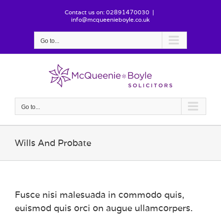
Skip
Contact us on: 02891470030
|
to
info@mcqueenieboyle.co.uk
content
Go to...
Go to...
Wills And Probate
Fusce nisi malesuada in commodo quis,
euismod quis orci on augue ullamcorpers.