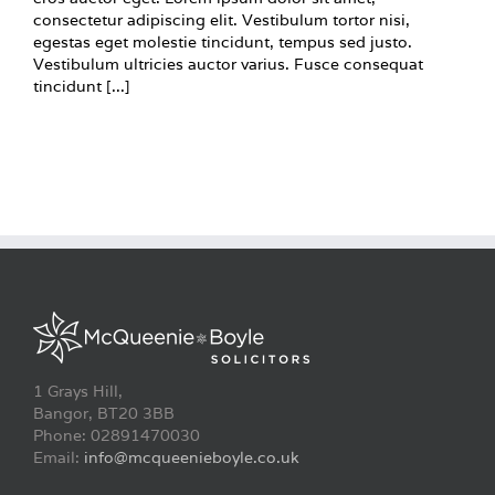
consectetur adipiscing elit. Vestibulum tortor nisi,
egestas eget molestie tincidunt, tempus sed justo.
Vestibulum ultricies auctor varius. Fusce consequat
tincidunt [...]
1 Grays Hill,
Bangor, BT20 3BB
Phone: 02891470030
Email:
info@mcqueenieboyle.co.uk